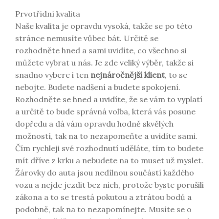
Prvotřídní kvalita
Naše kvalita je opravdu vysoká, takže se po této
stránce nemusíte vůbec bát. Určitě se
rozhodněte hned a sami uvidíte, co všechno si
můžete vybrat u nás. Je zde veliký výběr, takže si
snadno vybere i ten
nejnáročnější klient
, to se
nebojte. Budete nadšení a budete spokojení.
Rozhodněte se hned a uvidíte, že se vám to vyplatí
a určitě to bude správná volba, která vás posune
dopředu a dá vám opravdu hodně skvělých
možností, tak na to nezapomeňte a uvidíte sami.
Čím rychleji své rozhodnutí uděláte, tím to budete
mít dříve z krku a nebudete na to muset už myslet.
Žárovky do auta jsou nedílnou součástí každého
vozu a nejde jezdit bez nich, protože byste porušili
zákona a to se trestá pokutou a ztrátou bodů a
podobně, tak na to nezapomínejte. Musíte se o