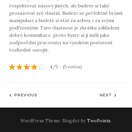
respektovat názory jiných, ale budete si také
prosazovat své vlastní. Budete se perfektně bránit
manipulaci a budete si stát za sebou, i za svými
podřízenými. Tato vlastnost je zkrátka základem
dobré komunikace, proto byste si ji měli jako
zodpovědní pracovníci na vysokém postavení
rozhodně osvojit.
4/5 - (5 votes)
Navigace
PREVIOUS
NEXT
pro
příspěvek
WordPress Theme: Blogdot by
TwoPoints
.