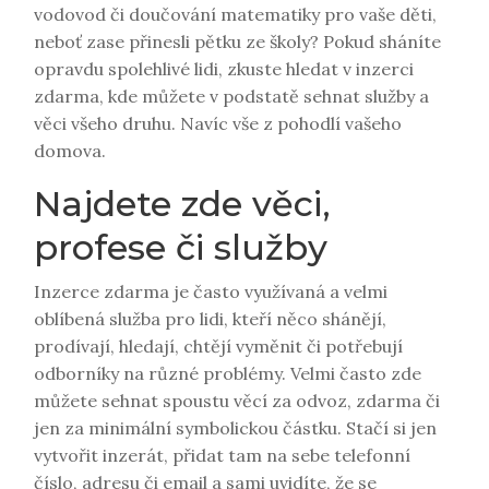
vodovod či doučování matematiky pro vaše děti,
neboť zase přinesli pětku ze školy? Pokud sháníte
opravdu spolehlivé lidi, zkuste hledat v
inzerci
zdarma
, kde můžete v podstatě sehnat služby a
věci všeho druhu. Navíc vše z pohodlí vašeho
domova.
Najdete zde věci,
profese či služby
Inzerce zdarma je často využívaná a velmi
oblíbená služba pro lidi, kteří něco shánějí,
prodívají, hledají, chtějí vyměnit či potřebují
odborníky na různé problémy. Velmi často zde
můžete sehnat spoustu věcí za odvoz, zdarma či
jen za minimální symbolickou částku. Stačí si jen
vytvořit inzerát, přidat tam na sebe telefonní
číslo, adresu či email a sami uvidíte, že se