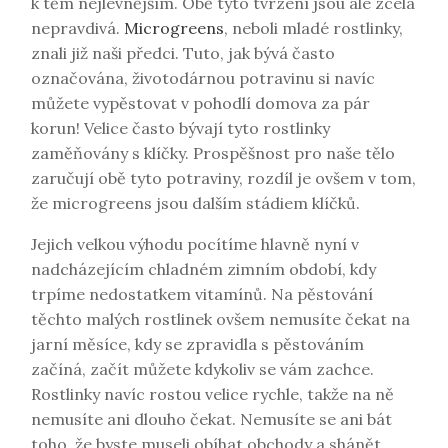
k těm nejlevnějším. Obě tyto tvrzení jsou ale zcela
nepravdivá.
Microgreens
, neboli mladé rostlinky,
znali již naši předci. Tuto, jak bývá často
označována, životodárnou potravinu si navíc
můžete vypěstovat v pohodlí domova za pár
korun! Velice často bývají tyto rostlinky
zaměňovány s klíčky. Prospěšnost pro naše tělo
zaručují obě tyto potraviny, rozdíl je ovšem v tom,
že microgreens jsou dalším stádiem klíčků.
Jejich velkou výhodu pocítíme hlavně nyní v
nadcházejícím chladném zimním období, kdy
trpíme nedostatkem vitamínů. Na pěstování
těchto malých rostlinek ovšem nemusíte čekat na
jarní měsíce, kdy se zpravidla s pěstováním
začíná, začít můžete kdykoliv se vám zachce.
Rostlinky navíc rostou velice rychle, takže na ně
nemusíte ani dlouho čekat. Nemusíte se ani bát
toho, že byste museli obíhat obchody a shánět