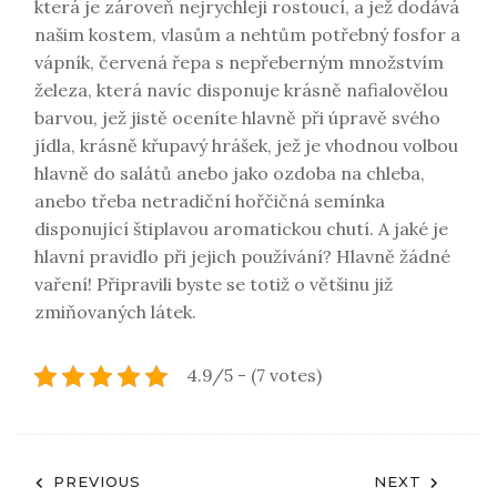
která je zároveň nejrychleji rostoucí, a jež dodává
našim kostem, vlasům a nehtům potřebný fosfor a
vápník, červená řepa s nepřeberným množstvím
železa, která navíc disponuje krásně nafialovělou
barvou, jež jistě oceníte hlavně při úpravě svého
jídla, krásně křupavý hrášek, jež je vhodnou volbou
hlavně do salátů anebo jako ozdoba na chleba,
anebo třeba netradiční hořčičná semínka
disponující štiplavou aromatickou chutí. A jaké je
hlavní pravidlo při jejich používání? Hlavně žádné
vaření! Připravili byste se totiž o většinu již
zmiňovaných látek.
4.9/5 - (7 votes)
Navigace
PREVIOUS
NEXT