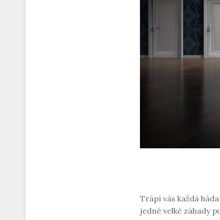
Trápí vás každá háda
jedné velké záhady pu