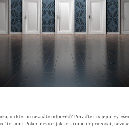
nka, na kterou neznáte odpověď? Poraďte si s jejím vyřešen
stíte sami. Pokud nevíte, jak se k tomu dopracovat, neváhe