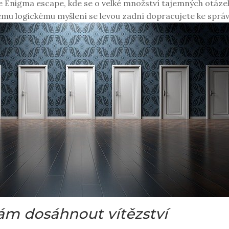
ce Enigma escape
, kde se o velké množství tajemných otázek
ašemu logickému myšlení se levou zadní dopracujete ke sprá
vám dosáhnout vítězství