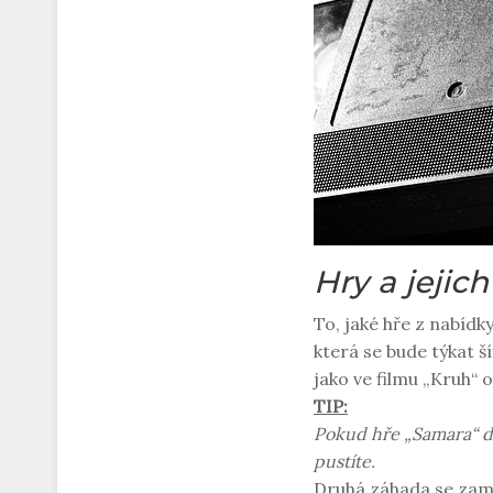
Hry a jejic
To, jaké hře z nabídk
která se bude týkat 
jako ve filmu „Kruh“ o
TIP:
Pokud hře „Samara“ d
pustíte.
Druhá záhada se zamě