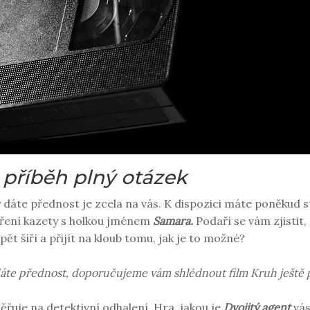
h příběh plný otázek
y dáte přednost je zcela na vás. K dispozici máte poněkud 
šíření kazety s holkou jménem
Samara.
Podaří se vám zjistit
pět šíří a přijít na kloub tomu, jak je to možné?
áte přednost, doporučujeme vám shlédnout film Kruh ještě p
řuje na detektivní odhalení. Hra, jakou je
Dvojitý agent
vás