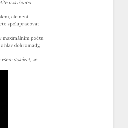
stíte uzavřenou
ení, ale není
dete spolupracovat
 v maximálním počtu
íce hlav dohromady,
a všem dokázat, že