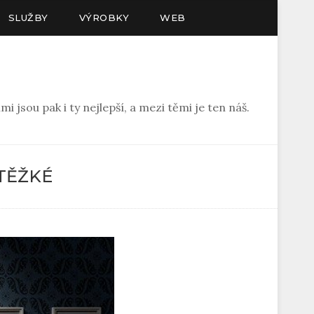
SLUŽBY
VÝROBKY
WEB
mi jsou pak i ty nejlepší, a mezi těmi je ten náš.
 TĚŽKÉ