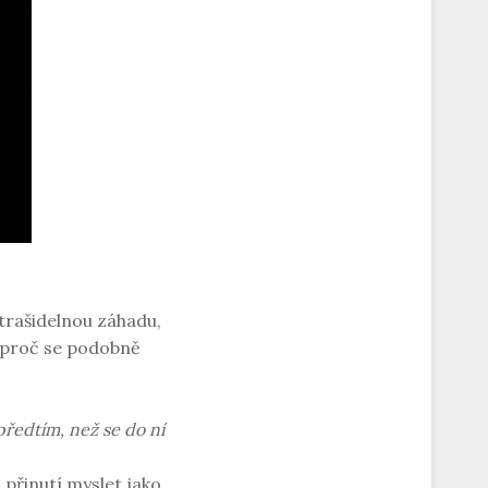
strašidelnou záhadu,
, proč se podobně
ředtím, než se do ní
 přinutí myslet jako