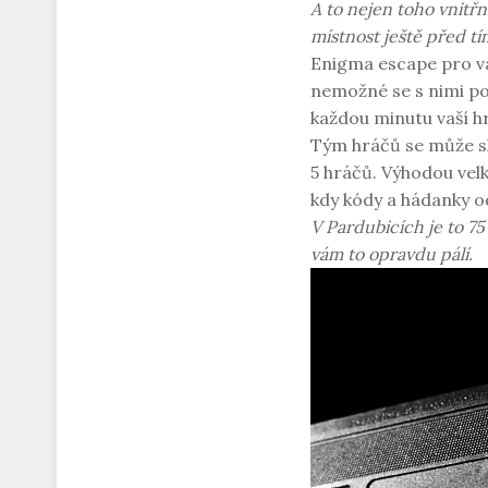
A to nejen toho vnitř
místnost ještě před tí
Enigma escape pro vá
nemožné se s nimi po
každou minutu vaší hr
Tým hráčů se může sk
5 hráčů. Výhodou velk
kdy kódy a hádanky o
V Pardubicích je to 7
vám to opravdu pálí.