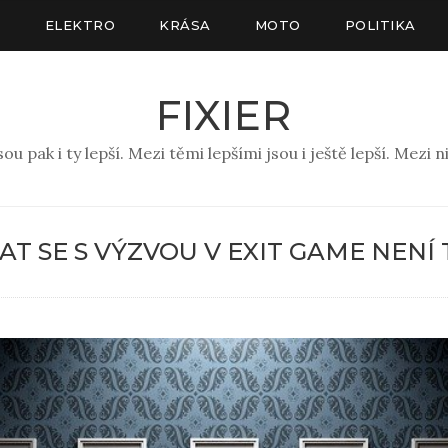
A
ELEKTRO
KRÁSA
MOTO
POLITIKA
FIXIER
pak i ty lepší. Mezi těmi lepšími jsou i ještě lepší. Mezi ni
T SE S VÝZVOU V EXIT GAME NENÍ