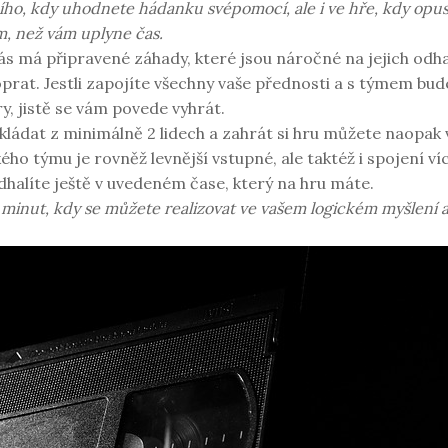
ního, kdy uhodnete hádanku svépomocí, ale i ve hře, kdy opu
m, než vám uplyne čas.
s má připravené záhady, které jsou náročné na jejich odhal
prat. Jestli zapojíte všechny vaše přednosti a s týmem bu
y, jistě se vám povede vyhrát.
ládat z minimálně 2 lidech a zahrát si hru můžete naopak
ého týmu je rovněž levnější vstupné, ale taktéž i spojení v
dhalíte ještě v uvedeném čase, který na hru máte.
5 minut, kdy se můžete realizovat ve vašem logickém myšlení 