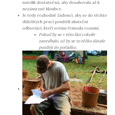
natolik dostatečná, aby dosahovala až k
nezámrzné hloubce.
Je tedy rozhodně žádoucí, aby se do těchto
důležitých prací pouštěli skuteční
odborníci, kteří svému řemeslu rozumí.
Pokud by se v této fázi cokoliv
zanedbalo, už by se to těžko dávalo
později do pořádku.