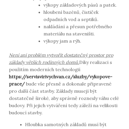
výkopy základových pásů a patek.
hloubení bazénů, čističek
odpadních vod a septiků.
nakládání a přesun potřebného
materiálu na staveništi.
výkopy jam a rýh.
Není ani problém vytvořit dostatečný prostor pro
základy větších rodinných domů.
Díky realizaci s
použitím moderních technologií
https://servisvirivychvan.cz/sluzby/vykopove-
prace/
bude vše přesně a dokonale připravené
pro další část stavby. Základy musejí být
dostatečně široké, aby správně roznesly váhu celé
budovy. Při jejich vytváření tedy záleží na velikosti
budoucí stavby.
Hloubka samotných základů musí být