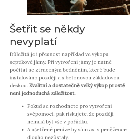
Šetřit se někdy
nevyplatí
Důležitá je i přesnost například ve výkopu
septikové jámy. Při vytvoření jámy je nutné
počítat se ztraceným bedněním, které bude
instalováno později a s betonovou základovou
deskou.
Kvalitní a dostatečně velký výkop prostě
není jednoduchá záležitost.
Pokud se rozhodnete pro vytvoření
svépomocí, pak riskujete, že později
nemusí být vše v pořádku.
A ušetřené peníze by vám asi v peněžence
dlouho nezůstaly.