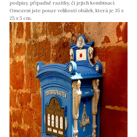
podpisy, případně razítky, či jejich kombinací.
Omezeni jste pouze velikostí obálek, která je 35 x
25 x 5 cm.