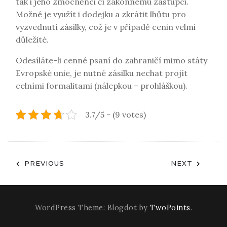
tak i jeho zmocněnci či zákonnému zástupci.
Možné je využít i dodejku a zkrátit lhůtu pro
vyzvednutí zásilky, což je v případě cenin velmi
důležité.
Odesíláte-li cenné psaní do zahraničí mimo státy
Evropské unie, je nutné zásilku nechat projít
celními formalitami (nálepkou – prohláškou).
3.7/5 - (9 votes)
Navigace
PREVIOUS
NEXT
pro
příspěvek
WordPress Theme: Blogdot by
TwoPoints
.