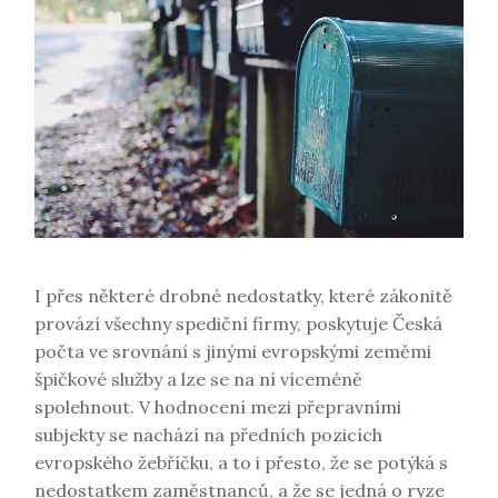
I přes některé drobné nedostatky, které zákonitě
provází všechny spediční firmy, poskytuje Česká
počta ve srovnání s jinými evropskými zeměmi
špičkové služby a lze se na ní víceméně
spolehnout. V hodnocení mezi přepravními
subjekty se nachází na předních pozicích
evropského žebříčku, a to i přesto, že se potýká s
nedostatkem zaměstnanců, a že se jedná o ryze