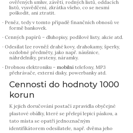
ověřených smluv, závětí, rodných listů, oddacích
listů, vysvědčení, zkrátka všeho, co se nesmí
poškodit, ani ztratit.
Peněz, tedy v tomto případě finančních obnosů ve
·
formě bankovek.
Cenných papírů – dluhopisy, podílové listy, akcie atd.
·
Odesílat lze rovněž drahé kovy, drahokamy, šperky,
·
ozdobné předměty, jako např. náušnice,
náhrdelníky, prsteny, náramky.
Drobnou elektroniku –
mobilní
telefony, MP3
·
přehrávače, externí disky, powerbanky atd.
Cennosti do hodnoty 1000
korun
K jejich doručování postačí zpravidla obyčejné
plastové obálky, které se přelepí lepicí páskou, a
tato místa se opatří jednoznačným
identifikátorem odesílatele, např. dvěma jeho