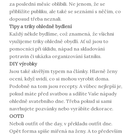
za poslední měsíc oblíbili. Ne jenom, že se
přiblížíte publiku, ale také se seznámí s něčím, co
doposud třeba neznali.
Tipy a triky ohledně bydlení
Každý někde bydlíme, což znamená, že všichni
využijeme triky ohledně obydlí. Ať už jsou to
pomocníci při úklidu, nápad na skladování
potravin či ukázka organizování šatníku.
DIY výrobky
Jsou také skvělým typem na články. Hlavně ženy
ocení, když uvidí, co si mohou vyrobit doma.
Podobně na tom jsou recepty. A vůbec nejlepší je,
pokud máte před svatbou a sdílíte Vaše nápady
ohledně svatebního dne. Třeba pokud si sami
navrhujete pozvánky nebo vyrábíte dekorace.
OOTD
Neboli outfit of the day, v překladu outfit dne.
Opět forma spíše mířená na ženy. A to především