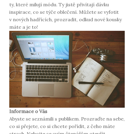
ty, které milují módu. Ty jistě přivítají dávku
inspirace, co se týče oblečení. Můžete se vyfotit
v nových hadřících, prozradit, odkud nové kousky
máte a je to!
Informace o Vás
Abyste se seznámili s publikem. Prozraďte na sebe,
co si přejete, co si chcete pořídit, z čeho máte
strach. Nebojte se svým čtenářům otevřít.